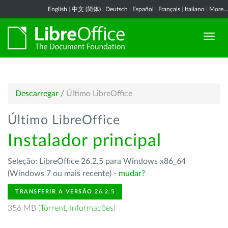
English
|
中文 (简体)
|
Deutsch
|
Español
|
Français
|
Italiano
|
More...
Descarregar
/
Último LibreOffice
Último LibreOffice
Instalador principal
Seleção: LibreOffice 26.2.5 para Windows x86_64
(Windows 7 ou mais recente) -
mudar?
TRANSFERIR A VERSÃO 26.2.5
356 MB (
Torrent
,
Informações
)