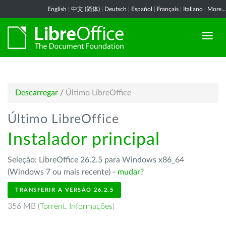
English
|
中文 (简体)
|
Deutsch
|
Español
|
Français
|
Italiano
|
More...
Descarregar
/
Último LibreOffice
Último LibreOffice
Instalador principal
Seleção: LibreOffice 26.2.5 para Windows x86_64
(Windows 7 ou mais recente) -
mudar?
TRANSFERIR A VERSÃO 26.2.5
356 MB (
Torrent
,
Informações
)