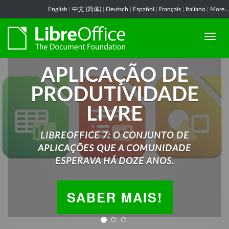
English
|
中文 (简体)
|
Deutsch
|
Español
|
Français
|
Italiano
|
More...
APLICAÇÃO DE
PRODUTIVIDADE
LIVRE
LIBREOFFICE 7: O CONJUNTO DE
APLICAÇÕES QUE A COMUNIDADE
ESPERAVA HÁ DOZE ANOS.
SABER MAIS!