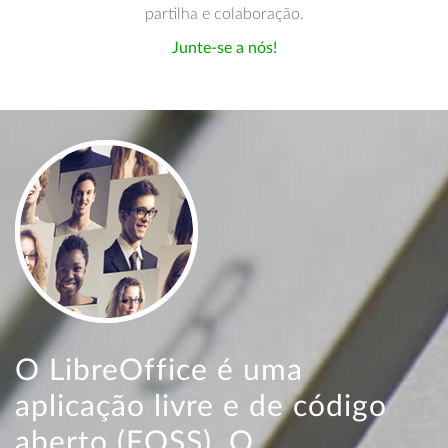
partilha e colaboração.
Junte-se a nós!
O LibreOffice é uma
aplicação livre e de código
aberto (FOSS). O