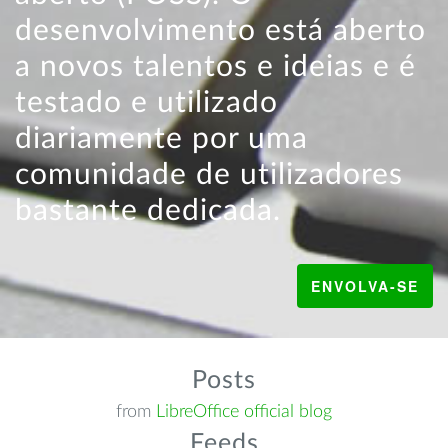
desenvolvimento está aberto
a novos talentos e ideias e é
testado e utilizado
diariamente por uma
comunidade de utilizadores
bastante dedicada.
ENVOLVA-SE
Posts
from
LibreOffice official blog
Feeds