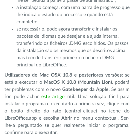
lhe ser pedida a palavra passe de administrador;
a instalação começa, com uma barra de progresso que
lhe indica o estado do processo e quando está
completo;
se necessário, pode agora transferir e instalar os
pacotes de idiomas que desejar e a ajuda interna,
transferindo os ficheiros .DMG escolhidos. Os passos
da instalação são os mesmos que os descritos acima
mas tem de transferir primeiro o ficheiro DMG
principal do LibreOffice.
Utilizadores de Mac OSX 10.8 e posteriores versões
: se
está a executar o
MacOS X 10.8 (Mountain Lion)
, poderá
ter problemas com o novo
Gatekeeper da Apple
. Se assim
for, pode achar
este artigo
útil. Uma solução fácil para
instalar o programa e executá-lo a primeira vez, clique com
o botão direito do rato (control-clique) no ícone do
LibreOffice.app e escolha
Abrir
no menu contextual. Ser-
lhe-á perguntado se quer realmente iniciar o porgrama,
confirme para o executar.