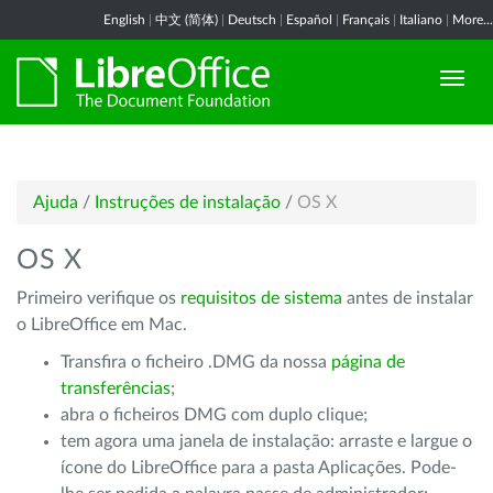
English
|
中文 (简体)
|
Deutsch
|
Español
|
Français
|
Italiano
|
More...
Ajuda
/
Instruções de instalação
/
OS X
OS X
Primeiro verifique os
requisitos de sistema
antes de instalar
o LibreOffice em Mac.
Transfira o ficheiro .DMG da nossa
página de
transferências
;
abra o ficheiros DMG com duplo clique;
tem agora uma janela de instalação: arraste e largue o
ícone do LibreOffice para a pasta Aplicações. Pode-