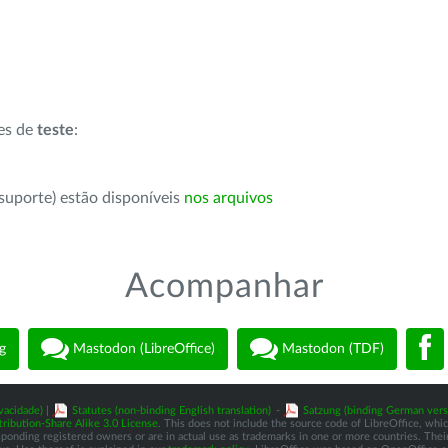
ões de
teste
:
suporte) estão disponíveis
nos arquivos
Acompanhar
g
Mastodon (LibreOffice)
Mastodon (TDF)
vacidade)
|
Statutes (non-binding English translation)
-
Satzung (binding German vers
ibution-Share Alike 3.0 License
. This does not include the source code of LibreOffice, whi
nding registered owners or are in actual use as trademarks in one or more countries. Their 