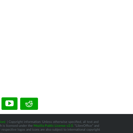
ion)
| Copyright information: Unless otherwise specified, all text and
ch is licensed under the
Mozilla Public License v2.0
. “LibreOffice” and
respective logos and icons are also subject to international copyright