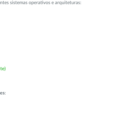
intes sistemas operativos e arquiteturas:
te)
ões
: