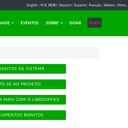
English
|
中文 (简体)
|
Deutsch
|
Español
|
Français
|
Italiano
|
More...
DADE
EVENTOS
SOBRE
DOAR
UISITOS DE SISTEMA
TE-SE AO PROJETO!
A MAIS COM O LIBREOFFICE
UMENTOS BONITOS