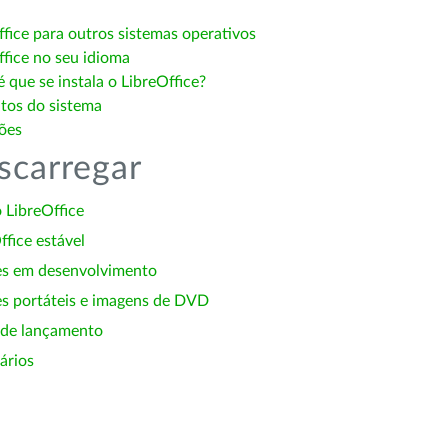
ffice para outros sistemas operativos
ffice no seu idioma
 que se instala o LibreOffice?
itos do sistema
ões
scarregar
 LibreOffice
ffice estável
es em desenvolvimento
s portáteis e imagens de DVD
 de lançamento
ários