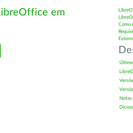
LibreOffice em
LibreO
LibreO
Como é
Requis
Extens
De
Último
LibreO
Versõ
Versõe
Notas
Dicion