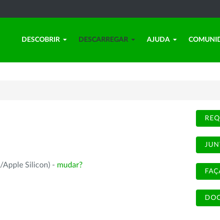
DESCOBRIR
DESCARREGAR
AJUDA
COMUNI
REQ
JUN
/Apple Silicon) -
mudar?
FAÇ
DOC