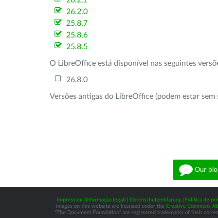
26.2.1
26.2.0
25.8.7
25.8.6
25.8.5
O LibreOffice está disponível nas seguintes vers
26.8.0
Versões antigas do LibreOffice (podem estar sem 
Our blo
Impressum (Informação legal)
|
Datenschutzerklärung (Política de pri
images on this website are licensed under the
Creative Commons Attr
“The Document Foundation” are registered trademarks of their correspo