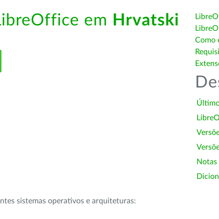
LibreOffice em
Hrvatski
LibreO
LibreO
Como é
Requis
Extens
De
Último
LibreO
Versõ
Versõe
Notas
Dicion
intes sistemas operativos e arquiteturas: