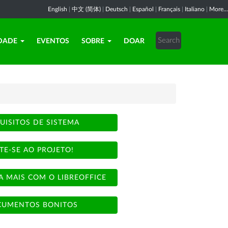
English
|
中文 (简体)
|
Deutsch
|
Español
|
Français
|
Italiano
|
More...
DADE
EVENTOS
SOBRE
DOAR
UISITOS DE SISTEMA
TE-SE AO PROJETO!
A MAIS COM O LIBREOFFICE
UMENTOS BONITOS