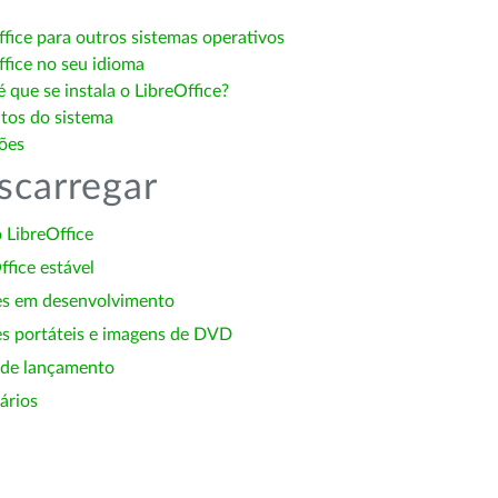
ffice para outros sistemas operativos
ffice no seu idioma
 que se instala o LibreOffice?
itos do sistema
ões
scarregar
 LibreOffice
ffice estável
es em desenvolvimento
s portáteis e imagens de DVD
 de lançamento
ários