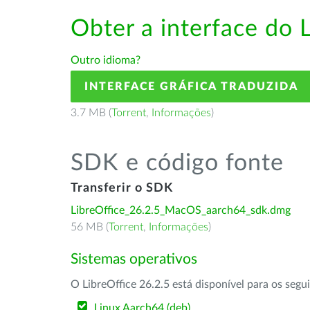
Obter a interface do 
Outro idioma?
INTERFACE GRÁFICA TRADUZIDA
3.7 MB (
Torrent
,
Informações
)
SDK e código fonte
Transferir o SDK
LibreOffice_26.2.5_MacOS_aarch64_sdk.dmg
56 MB (
Torrent
,
Informações
)
Sistemas operativos
O LibreOffice 26.2.5 está disponível para os segu
Linux Aarch64 (deb)