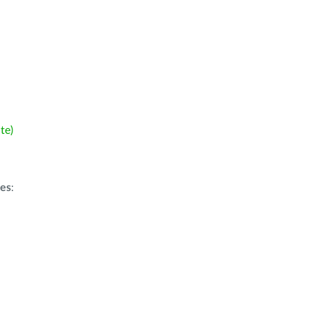
te)
ões
: