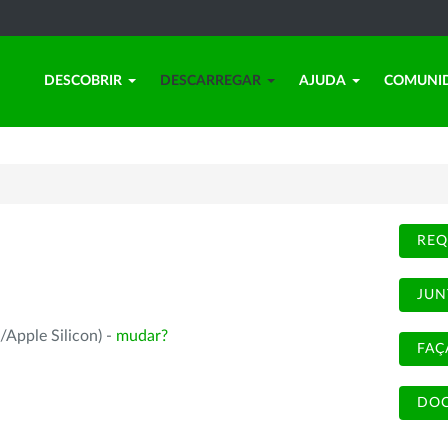
DESCOBRIR
DESCARREGAR
AJUDA
COMUNI
REQ
JUN
/Apple Silicon) -
mudar?
FAÇ
DOC