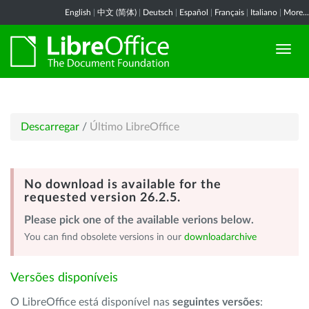
English
|
中文 (简体)
|
Deutsch
|
Español
|
Français
|
Italiano
|
More...
Descarregar
/
Último LibreOffice
No download is available for the
requested version 26.2.5.
Please pick one of the available verions below.
You can find obsolete versions in our
downloadarchive
Versões disponíveis
O LibreOffice está disponível nas
seguintes versões
: