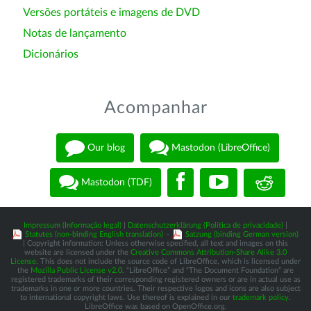
Versões portáteis e imagens de DVD
Notas de lançamento
Dicionários
Acompanhar
Our blog
Mastodon (LibreOffice)
Mastodon (TDF)
Impressum (Informação legal)
|
Datenschutzerklärung (Política de privacidade)
|
Statutes (non-binding English translation)
-
Satzung (binding German version)
| Copyright information: Unless otherwise specified, all text and images on this
website are licensed under the
Creative Commons Attribution-Share Alike 3.0
License
. This does not include the source code of LibreOffice, which is licensed under
the
Mozilla Public License v2.0
. “LibreOffice” and “The Document Foundation” are
registered trademarks of their corresponding registered owners or are in actual use as
trademarks in one or more countries. Their respective logos and icons are also subject
to international copyright laws. Use thereof is explained in our
trademark policy
.
LibreOffice was based on OpenOffice.org.