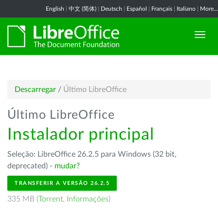
English
|
中文 (简体)
|
Deutsch
|
Español
|
Français
|
Italiano
|
More...
Descarregar
/
Último LibreOffice
Último LibreOffice
Instalador principal
Seleção: LibreOffice 26.2.5 para Windows (32 bit,
deprecated) -
mudar?
TRANSFERIR A VERSÃO 26.2.5
335 MB (
Torrent
,
Informações
)