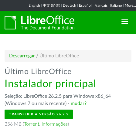
English
|
中文 (简体)
|
Deutsch
|
Español
|
Français
|
Italiano
|
More...
Descarregar
/
Último LibreOffice
Último LibreOffice
Instalador principal
Seleção: LibreOffice 26.2.5 para Windows x86_64
(Windows 7 ou mais recente) -
mudar?
TRANSFERIR A VERSÃO 26.2.5
356 MB (
Torrent
,
Informações
)