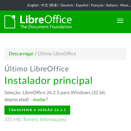
English
|
中文 (简体)
|
Deutsch
|
Español
|
Français
|
Italiano
|
More...
Descarregar
/
Último LibreOffice
Último LibreOffice
Instalador principal
Seleção: LibreOffice 26.2.5 para Windows (32 bit,
deprecated) -
mudar?
TRANSFERIR A VERSÃO 26.2.5
335 MB (
Torrent
,
Informações
)