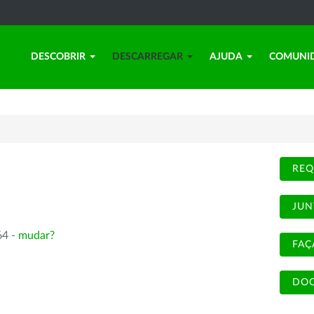
DESCOBRIR
DESCARREGAR
AJUDA
COMUNI
REQ
JUN
64 -
mudar?
FAÇ
DOC