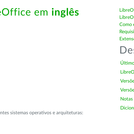
reOffice em
inglês
LibreO
LibreO
Como é
Requis
Extens
De
Último
LibreO
Versõ
Versõe
Notas
Dicion
intes sistemas operativos e arquiteturas: