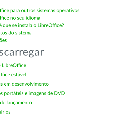
ffice para outros sistemas operativos
ffice no seu idioma
 que se instala o LibreOffice?
itos do sistema
ões
scarregar
 LibreOffice
ffice estável
es em desenvolvimento
s portáteis e imagens de DVD
 de lançamento
ários