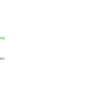
te)
ões
: