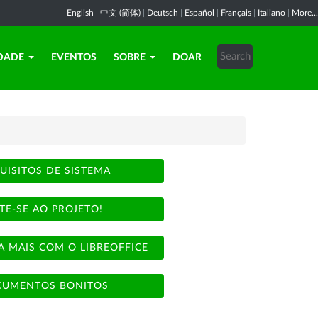
English
|
中文 (简体)
|
Deutsch
|
Español
|
Français
|
Italiano
|
More...
DADE
EVENTOS
SOBRE
DOAR
UISITOS DE SISTEMA
TE-SE AO PROJETO!
A MAIS COM O LIBREOFFICE
UMENTOS BONITOS