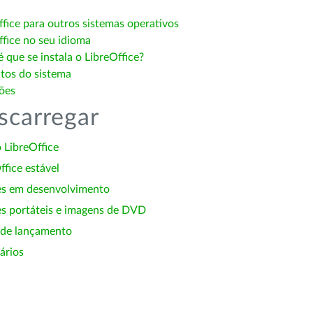
ffice para outros sistemas operativos
ffice no seu idioma
 que se instala o LibreOffice?
itos do sistema
ões
scarregar
 LibreOffice
ffice estável
es em desenvolvimento
s portáteis e imagens de DVD
 de lançamento
ários