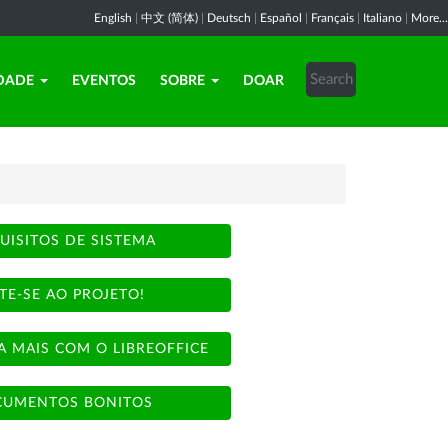
English
|
中文 (简体)
|
Deutsch
|
Español
|
Français
|
Italiano
|
More...
DADE
EVENTOS
SOBRE
DOAR
UISITOS DE SISTEMA
TE-SE AO PROJETO!
A MAIS COM O LIBREOFFICE
UMENTOS BONITOS