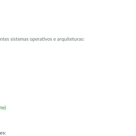
intes sistemas operativos e arquiteturas:
te)
ões
: