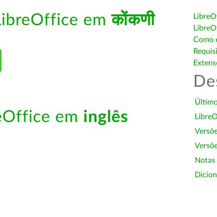
LibreOffice em
कोंकणी
LibreO
LibreO
Como é
Requis
Extens
De
Último
reOffice em
inglês
LibreO
Versõ
Versõe
Notas
Dicion