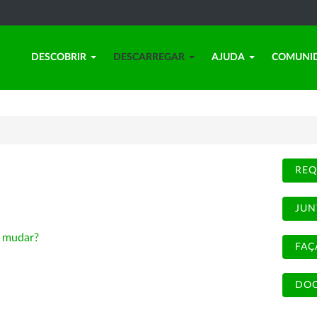
DESCOBRIR
DESCARREGAR
AJUDA
COMUNI
REQ
JUN
-
mudar?
FAÇ
DOC