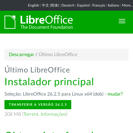
English
|
中文 (简体)
|
Deutsch
|
Español
|
Français
|
Italiano
|
More...
Descarregar
/
Último LibreOffice
Último LibreOffice
Instalador principal
Seleção: LibreOffice 26.2.5 para Linux x64 (deb) -
mudar?
TRANSFERIR A VERSÃO 26.2.5
208 MB (
Torrent
,
Informações
)