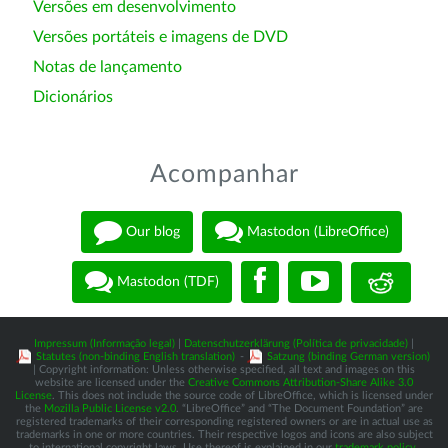
Versões em desenvolvimento
Versões portáteis e imagens de DVD
Notas de lançamento
Dicionários
Acompanhar
Our blog
Mastodon (LibreOffice)
Mastodon (TDF)
Impressum (Informação legal)
|
Datenschutzerklärung (Política de privacidade)
|
Statutes (non-binding English translation)
-
Satzung (binding German version)
| Copyright information: Unless otherwise specified, all text and images on this
website are licensed under the
Creative Commons Attribution-Share Alike 3.0
License
. This does not include the source code of LibreOffice, which is licensed under
the
Mozilla Public License v2.0
. “LibreOffice” and “The Document Foundation” are
registered trademarks of their corresponding registered owners or are in actual use as
trademarks in one or more countries. Their respective logos and icons are also subject
to international copyright laws. Use thereof is explained in our
trademark policy
.