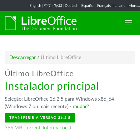
English
|
中文 (简体)
|
Deutsch
|
Español
|
Français
|
Italiano
|
More...
Descarregar
/
Último LibreOffice
Último LibreOffice
Instalador principal
Seleção: LibreOffice 26.2.5 para Windows x86_64
(Windows 7 ou mais recente) -
mudar?
TRANSFERIR A VERSÃO 26.2.5
356 MB (
Torrent
,
Informações
)