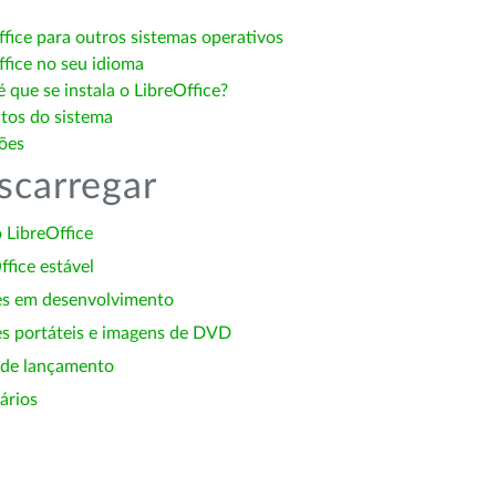
ffice para outros sistemas operativos
ffice no seu idioma
 que se instala o LibreOffice?
itos do sistema
ões
scarregar
 LibreOffice
ffice estável
es em desenvolvimento
s portáteis e imagens de DVD
 de lançamento
ários