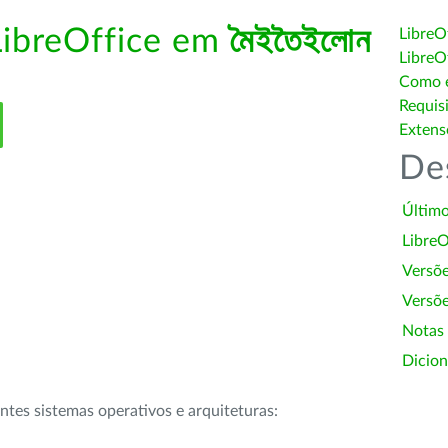
LibreOffice em
মৈইতৈইলোন
LibreO
LibreO
Como é
Requis
Extens
De
Último
LibreO
Versõ
Versõe
Notas
Dicion
intes sistemas operativos e arquiteturas: