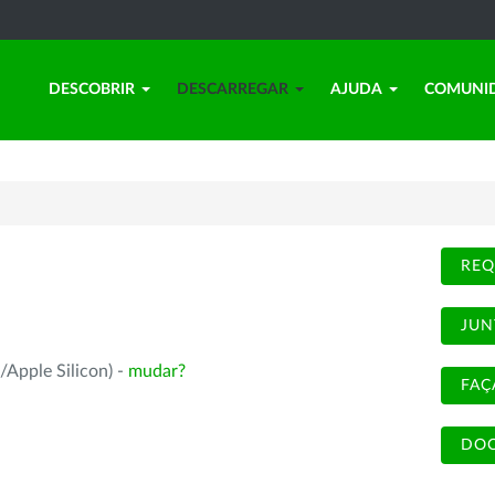
DESCOBRIR
DESCARREGAR
AJUDA
COMUNI
REQ
JUN
/Apple Silicon) -
mudar?
FAÇ
DOC