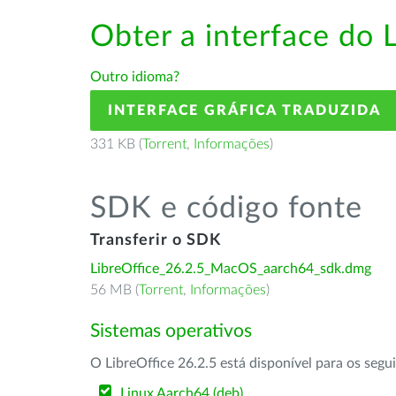
Obter a interface do 
Outro idioma?
INTERFACE GRÁFICA TRADUZIDA
331 KB (
Torrent
,
Informações
)
SDK e código fonte
Transferir o SDK
LibreOffice_26.2.5_MacOS_aarch64_sdk.dmg
56 MB (
Torrent
,
Informações
)
Sistemas operativos
O LibreOffice 26.2.5 está disponível para os segu
Linux Aarch64 (deb)