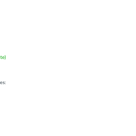
te)
ões
: