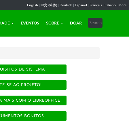
English
|
中文 (简体)
|
Deutsch
|
Español
|
Français
|
Italiano
|
More...
DADE
EVENTOS
SOBRE
DOAR
UISITOS DE SISTEMA
TE-SE AO PROJETO!
A MAIS COM O LIBREOFFICE
UMENTOS BONITOS