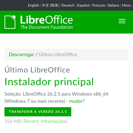
English
|
中文 (简体)
|
Deutsch
|
Español
|
Français
|
Italiano
|
More...
Descarregar
/
Último LibreOffice
Último LibreOffice
Instalador principal
Seleção: LibreOffice 26.2.5 para Windows x86_64
(Windows 7 ou mais recente) -
mudar?
TRANSFERIR A VERSÃO 26.2.5
356 MB (
Torrent
,
Informações
)