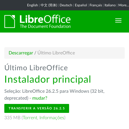
English
|
中文 (简体)
|
Deutsch
|
Español
|
Français
|
Italiano
|
More...
Descarregar
/
Último LibreOffice
Último LibreOffice
Instalador principal
Seleção: LibreOffice 26.2.5 para Windows (32 bit,
deprecated) -
mudar?
TRANSFERIR A VERSÃO 26.2.5
335 MB (
Torrent
,
Informações
)