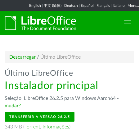
English
|
中文 (简体)
|
Deutsch
|
Español
|
Français
|
Italiano
|
More...
Descarregar
/
Último LibreOffice
Último LibreOffice
Instalador principal
Seleção: LibreOffice 26.2.5 para Windows Aarch64 -
mudar?
TRANSFERIR A VERSÃO 26.2.5
343 MB (
Torrent
,
Informações
)