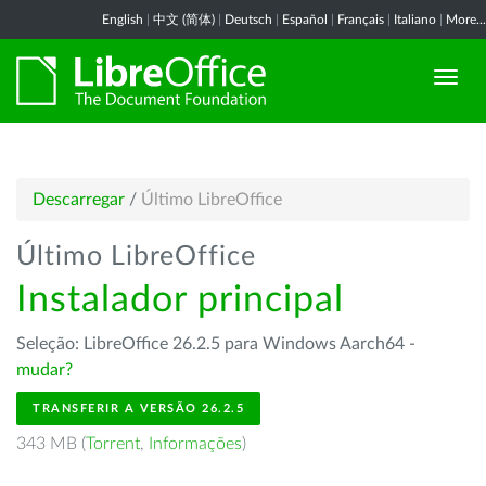
English
|
中文 (简体)
|
Deutsch
|
Español
|
Français
|
Italiano
|
More...
Descarregar
/
Último LibreOffice
Último LibreOffice
Instalador principal
Seleção: LibreOffice 26.2.5 para Windows Aarch64 -
mudar?
TRANSFERIR A VERSÃO 26.2.5
343 MB (
Torrent
,
Informações
)