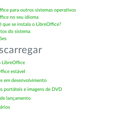
ffice para outros sistemas operativos
ffice no seu idioma
 que se instala o LibreOffice?
itos do sistema
ões
scarregar
 LibreOffice
ffice estável
es em desenvolvimento
s portáteis e imagens de DVD
 de lançamento
ários