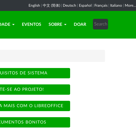
English
|
中文 (简体)
|
Deutsch
|
Español
|
Français
|
Italiano
|
More...
DADE
EVENTOS
SOBRE
DOAR
UISITOS DE SISTEMA
TE-SE AO PROJETO!
A MAIS COM O LIBREOFFICE
UMENTOS BONITOS