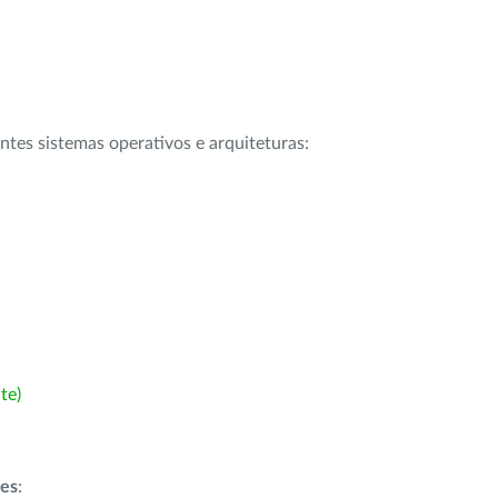
intes sistemas operativos e arquiteturas:
te)
ões
: