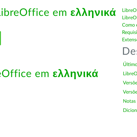
LibreOffice em
ελληνικά
LibreO
LibreO
Como é
Requis
Extens
De
Último
reOffice em
ελληνικά
LibreO
Versõ
Versõe
Notas
Dicion