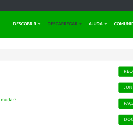
DESCOBRIR
DESCARREGAR
AJUDA
COMUNI
REQ
JUN
-
mudar?
FAÇ
DOC