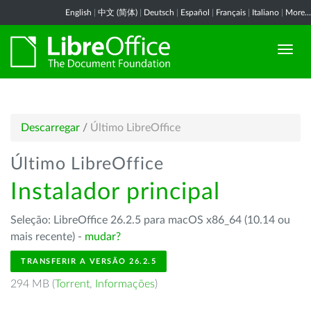
English
|
中文 (简体)
|
Deutsch
|
Español
|
Français
|
Italiano
|
More...
Descarregar
/
Último LibreOffice
Último LibreOffice
Instalador principal
Seleção: LibreOffice 26.2.5 para macOS x86_64 (10.14 ou
mais recente) -
mudar?
TRANSFERIR A VERSÃO 26.2.5
294 MB (
Torrent
,
Informações
)