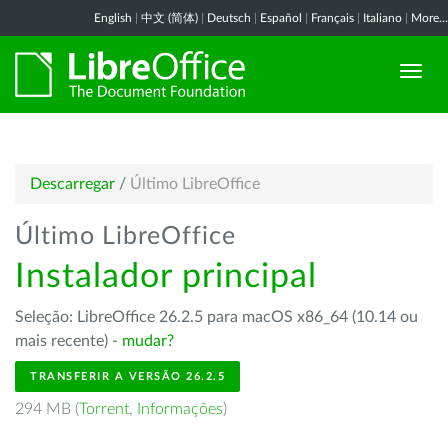
English
|
中文 (简体)
|
Deutsch
|
Español
|
Français
|
Italiano
|
More...
Descarregar
/
Último LibreOffice
Último LibreOffice
Instalador principal
Seleção: LibreOffice 26.2.5 para macOS x86_64 (10.14 ou
mais recente) -
mudar?
TRANSFERIR A VERSÃO 26.2.5
294 MB (
Torrent
,
Informações
)