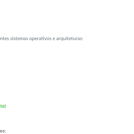
intes sistemas operativos e arquiteturas:
te)
ões
: