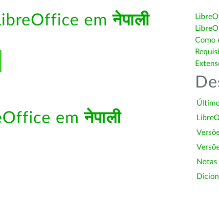
LibreOffice em
नेपाली
LibreO
LibreO
Como é
Requis
Extens
De
Último
reOffice em
नेपाली
LibreO
Versõ
Versõe
Notas
Dicion