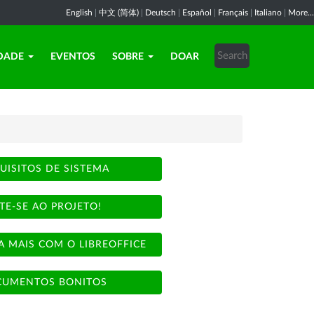
English
|
中文 (简体)
|
Deutsch
|
Español
|
Français
|
Italiano
|
More...
DADE
EVENTOS
SOBRE
DOAR
UISITOS DE SISTEMA
TE-SE AO PROJETO!
A MAIS COM O LIBREOFFICE
UMENTOS BONITOS