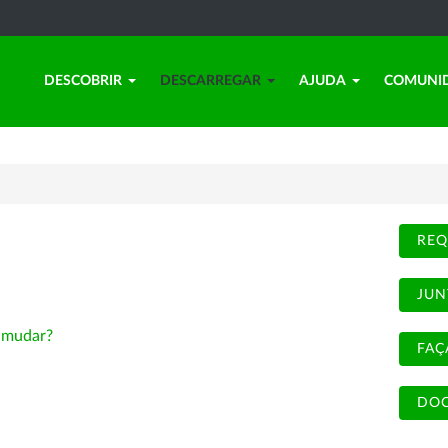
DESCOBRIR
DESCARREGAR
AJUDA
COMUNI
REQ
JUN
-
mudar?
FAÇ
DOC