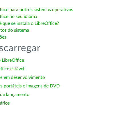
ffice para outros sistemas operativos
ffice no seu idioma
 que se instala o LibreOffice?
itos do sistema
ões
scarregar
 LibreOffice
ffice estável
es em desenvolvimento
s portáteis e imagens de DVD
 de lançamento
ários