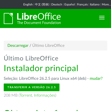
English
|
中文 (简体)
|
Deutsch
|
Español
|
Français
|
Italiano
|
More...
Descarregar
/
Último LibreOffice
Último LibreOffice
Instalador principal
Seleção: LibreOffice 26.2.5 para Linux x64 (deb) -
mudar?
TRANSFERIR A VERSÃO 26.2.5
208 MB (
Torrent
,
Informações
)