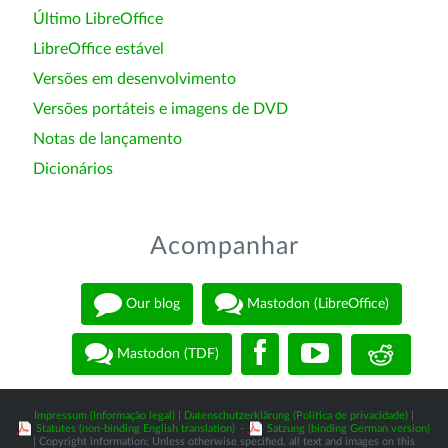
Último LibreOffice
LibreOffice estável
Versões em desenvolvimento
Versões portáteis e imagens de DVD
Notas de lançamento
Dicionários
Acompanhar
Our blog
Mastodon (LibreOffice)
Mastodon (TDF)
Impressum (Informação legal)
|
Datenschutzerklärung (Política de privacidade)
|
Statutes (non-binding English translation)
-
Satzung (binding German version)
| Copyright information: Unless otherwise specified, all text and images on this