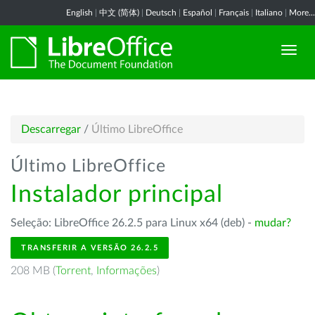
English
|
中文 (简体)
|
Deutsch
|
Español
|
Français
|
Italiano
|
More...
Descarregar
/
Último LibreOffice
Último LibreOffice
Instalador principal
Seleção: LibreOffice 26.2.5 para Linux x64 (deb) -
mudar?
TRANSFERIR A VERSÃO 26.2.5
208 MB (
Torrent
,
Informações
)