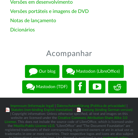
Versões em desenvolvimento
Versões portáteis e imagens de DVD
Notas de lançamento
Dicionários
Acompanhar
Our blog
Mastodon (LibreOffice)
Mastodon (TDF)
Impressum (Informação legal)
|
Datenschutzerklärung (Política de privacidade)
|
Statutes (non-binding English translation)
-
Satzung (binding German version)
| Copyright information: Unless otherwise specified, all text and images on this
website are licensed under the
Creative Commons Attribution-Share Alike 3.0
License
. This does not include the source code of LibreOffice, which is licensed under
the
Mozilla Public License v2.0
. “LibreOffice” and “The Document Foundation” are
registered trademarks of their corresponding registered owners or are in actual use as
trademarks in one or more countries. Their respective logos and icons are also subject
to international copyright laws. Use thereof is explained in our
trademark policy
.