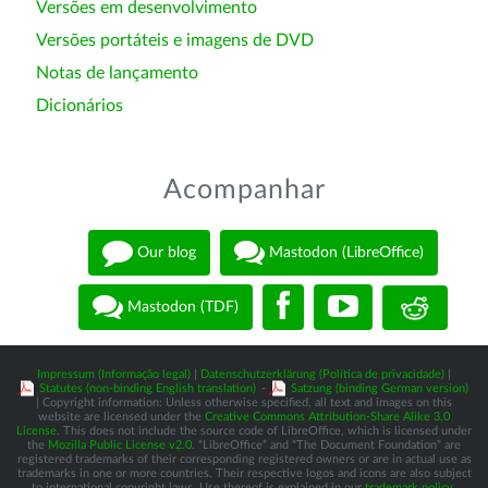
Versões em desenvolvimento
Versões portáteis e imagens de DVD
Notas de lançamento
Dicionários
Acompanhar
Our blog
Mastodon (LibreOffice)
Mastodon (TDF)
Impressum (Informação legal)
|
Datenschutzerklärung (Política de privacidade)
|
Statutes (non-binding English translation)
-
Satzung (binding German version)
| Copyright information: Unless otherwise specified, all text and images on this
website are licensed under the
Creative Commons Attribution-Share Alike 3.0
License
. This does not include the source code of LibreOffice, which is licensed under
the
Mozilla Public License v2.0
. “LibreOffice” and “The Document Foundation” are
registered trademarks of their corresponding registered owners or are in actual use as
trademarks in one or more countries. Their respective logos and icons are also subject
to international copyright laws. Use thereof is explained in our
trademark policy
.