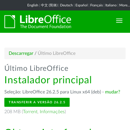
English
|
中文 (简体)
|
Deutsch
|
Español
|
Français
|
Italiano
|
More...
Descarregar
/
Último LibreOffice
Último LibreOffice
Instalador principal
Seleção: LibreOffice 26.2.5 para Linux x64 (deb) -
mudar?
TRANSFERIR A VERSÃO 26.2.5
208 MB (
Torrent
,
Informações
)