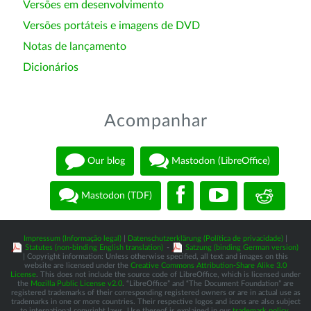
Versões em desenvolvimento
Versões portáteis e imagens de DVD
Notas de lançamento
Dicionários
Acompanhar
Our blog
Mastodon (LibreOffice)
Mastodon (TDF)
Impressum (Informação legal)
|
Datenschutzerklärung (Política de privacidade)
|
Statutes (non-binding English translation)
-
Satzung (binding German version)
| Copyright information: Unless otherwise specified, all text and images on this
website are licensed under the
Creative Commons Attribution-Share Alike 3.0
License
. This does not include the source code of LibreOffice, which is licensed under
the
Mozilla Public License v2.0
. “LibreOffice” and “The Document Foundation” are
registered trademarks of their corresponding registered owners or are in actual use as
trademarks in one or more countries. Their respective logos and icons are also subject
to international copyright laws. Use thereof is explained in our
trademark policy
.