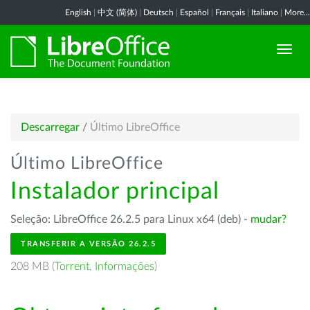
English
|
中文 (简体)
|
Deutsch
|
Español
|
Français
|
Italiano
|
More...
Descarregar
/
Último LibreOffice
Último LibreOffice
Instalador principal
Seleção: LibreOffice 26.2.5 para Linux x64 (deb) -
mudar?
TRANSFERIR A VERSÃO 26.2.5
208 MB (
Torrent
,
Informações
)