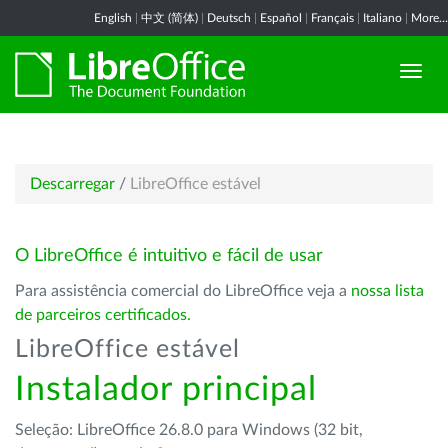
English
|
中文 (简体)
|
Deutsch
|
Español
|
Français
|
Italiano
|
More...
Descarregar
/
LibreOffice estável
O LibreOffice é intuitivo e fácil de usar
Para assistência comercial do LibreOffice veja a
nossa lista
de parceiros certificados.
LibreOffice estável
Instalador principal
Seleção: LibreOffice 26.8.0 para Windows (32 bit,