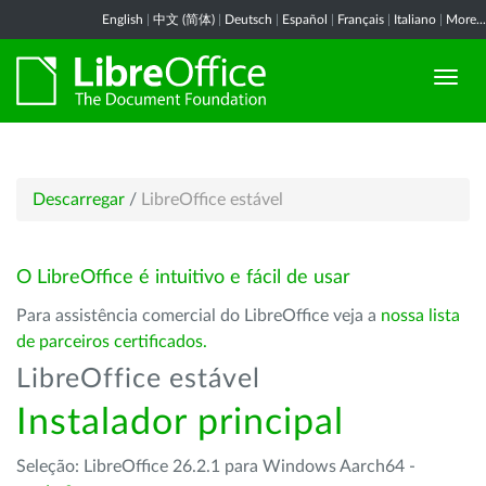
English
|
中文 (简体)
|
Deutsch
|
Español
|
Français
|
Italiano
|
More...
Descarregar
/
LibreOffice estável
O LibreOffice é intuitivo e fácil de usar
Para assistência comercial do LibreOffice veja a
nossa lista
de parceiros certificados.
LibreOffice estável
Instalador principal
Seleção: LibreOffice 26.2.1 para Windows Aarch64 -