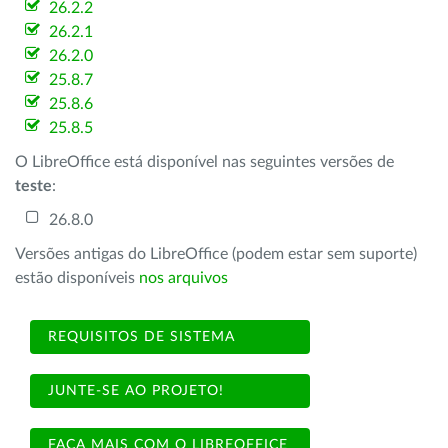
26.2.2
26.2.1
26.2.0
25.8.7
25.8.6
25.8.5
O LibreOffice está disponível nas seguintes versões de
teste
:
26.8.0
Versões antigas do LibreOffice (podem estar sem suporte)
estão disponíveis
nos arquivos
REQUISITOS DE SISTEMA
JUNTE-SE AO PROJETO!
FAÇA MAIS COM O LIBREOFFICE