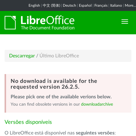
English
|
中文 (简体)
|
Deutsch
|
Español
|
Français
|
Italiano
|
More...
Descarregar
/
Último LibreOffice
No download is available for the
requested version 26.2.5.
Please pick one of the available verions below.
You can find obsolete versions in our
downloadarchive
Versões disponíveis
O LibreOffice está disponível nas
seguintes versões
: