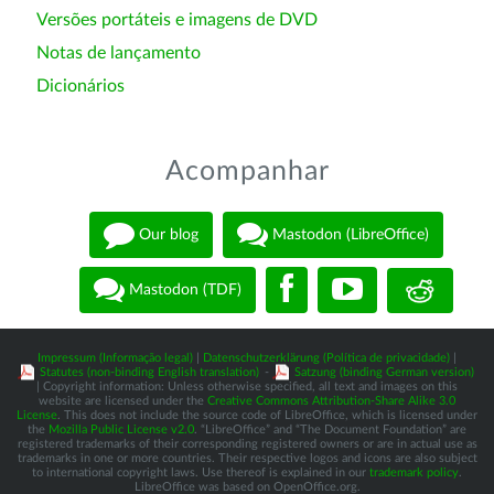
Versões portáteis e imagens de DVD
Notas de lançamento
Dicionários
Acompanhar
Our blog
Mastodon (LibreOffice)
Mastodon (TDF)
Impressum (Informação legal)
|
Datenschutzerklärung (Política de privacidade)
|
Statutes (non-binding English translation)
-
Satzung (binding German version)
| Copyright information: Unless otherwise specified, all text and images on this
website are licensed under the
Creative Commons Attribution-Share Alike 3.0
License
. This does not include the source code of LibreOffice, which is licensed under
the
Mozilla Public License v2.0
. “LibreOffice” and “The Document Foundation” are
registered trademarks of their corresponding registered owners or are in actual use as
trademarks in one or more countries. Their respective logos and icons are also subject
to international copyright laws. Use thereof is explained in our
trademark policy
.
LibreOffice was based on OpenOffice.org.