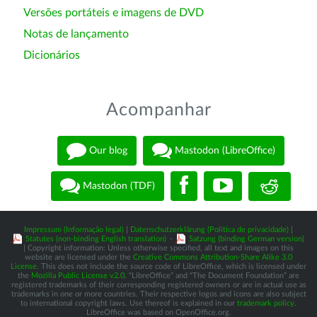
Versões portáteis e imagens de DVD
Notas de lançamento
Dicionários
Acompanhar
Our blog
Mastodon (LibreOffice)
Mastodon (TDF)
Impressum (Informação legal)
|
Datenschutzerklärung (Política de privacidade)
|
Statutes (non-binding English translation)
-
Satzung (binding German version)
| Copyright information: Unless otherwise specified, all text and images on this
website are licensed under the
Creative Commons Attribution-Share Alike 3.0
License
. This does not include the source code of LibreOffice, which is licensed under
the
Mozilla Public License v2.0
. “LibreOffice” and “The Document Foundation” are
registered trademarks of their corresponding registered owners or are in actual use as
trademarks in one or more countries. Their respective logos and icons are also subject
to international copyright laws. Use thereof is explained in our
trademark policy
.
LibreOffice was based on OpenOffice.org.