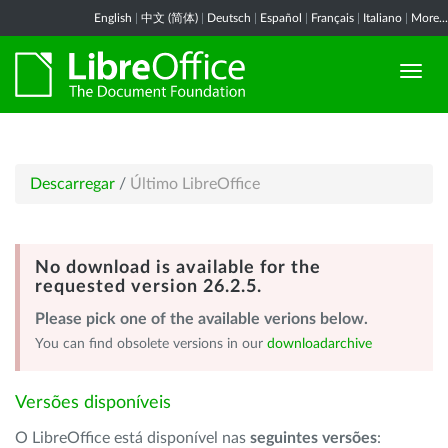
English
|
中文 (简体)
|
Deutsch
|
Español
|
Français
|
Italiano
|
More...
Descarregar
/
Último LibreOffice
No download is available for the
requested version 26.2.5.
Please pick one of the available verions below.
You can find obsolete versions in our
downloadarchive
Versões disponíveis
O LibreOffice está disponível nas
seguintes versões
: