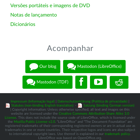
Versões portáteis e imagens de DVD
Notas de lançamento
Dicionários
Acompanhar
Our blog
Mastodon (LibreOffice)
Mastodon (TDF)
Impressum (Informação legal)
|
Datenschutzerklärung (Política de privacidade)
|
Statutes (non-binding English translation)
-
Satzung (binding German version)
| Copyright information: Unless otherwise specified, all text and images on this
website are licensed under the
Creative Commons Attribution-Share Alike 3.0
License
. This does not include the source code of LibreOffice, which is licensed under
the
Mozilla Public License v2.0
. “LibreOffice” and “The Document Foundation” are
registered trademarks of their corresponding registered owners or are in actual use as
trademarks in one or more countries. Their respective logos and icons are also subject
to international copyright laws. Use thereof is explained in our
trademark policy
.
LibreOffice was based on OpenOffice.org.