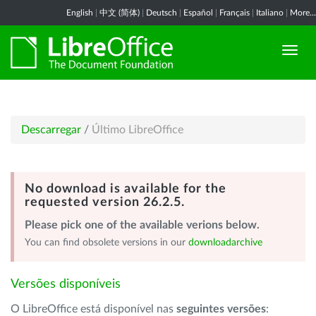
English
|
中文 (简体)
|
Deutsch
|
Español
|
Français
|
Italiano
|
More...
Descarregar
/
Último LibreOffice
No download is available for the
requested version 26.2.5.
Please pick one of the available verions below.
You can find obsolete versions in our
downloadarchive
Versões disponíveis
O LibreOffice está disponível nas
seguintes versões
: