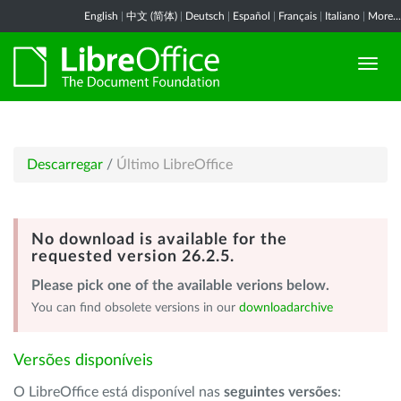
English
|
中文 (简体)
|
Deutsch
|
Español
|
Français
|
Italiano
|
More...
Descarregar
/
Último LibreOffice
No download is available for the
requested version 26.2.5.
Please pick one of the available verions below.
You can find obsolete versions in our
downloadarchive
Versões disponíveis
O LibreOffice está disponível nas
seguintes versões
: