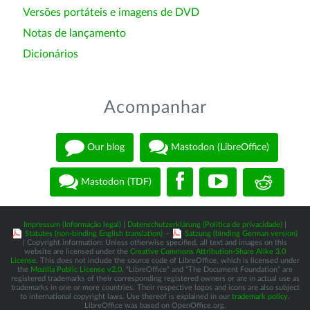
Versões portáteis e imagens de DVD
Notas de lançamento
Dicionários
Acompanhar
Our blog
Mastodon (LibreOffice)
Mastodon (TDF)
Impressum (Informação legal)
|
Datenschutzerklärung (Política de privacidade)
|
Statutes (non-binding English translation)
-
Satzung (binding German version)
| Copyright information: Unless otherwise specified, all text and images on this
website are licensed under the
Creative Commons Attribution-Share Alike 3.0
License
. This does not include the source code of LibreOffice, which is licensed under
the
Mozilla Public License v2.0
. “LibreOffice” and “The Document Foundation” are
registered trademarks of their corresponding registered owners or are in actual use as
trademarks in one or more countries. Their respective logos and icons are also subject
to international copyright laws. Use thereof is explained in our
trademark policy
.
LibreOffice was based on OpenOffice.org.