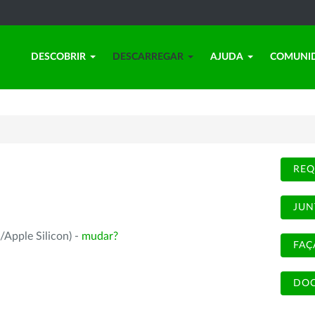
DESCOBRIR
DESCARREGAR
AJUDA
COMUNI
REQ
JUN
/Apple Silicon) -
mudar?
FAÇ
DOC