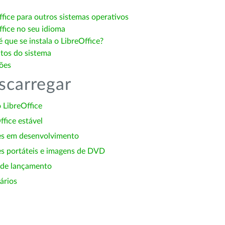
ffice para outros sistemas operativos
ffice no seu idioma
 que se instala o LibreOffice?
itos do sistema
ões
scarregar
 LibreOffice
ffice estável
es em desenvolvimento
s portáteis e imagens de DVD
 de lançamento
ários