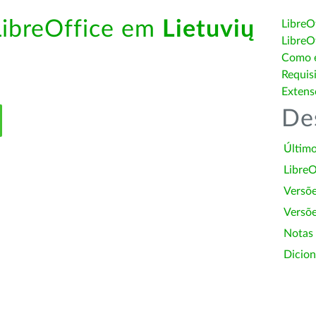
LibreOffice em
Lietuvių
LibreO
LibreO
Como é
Requis
Extens
De
Último
LibreO
Versõ
Versõe
Notas
Dicion