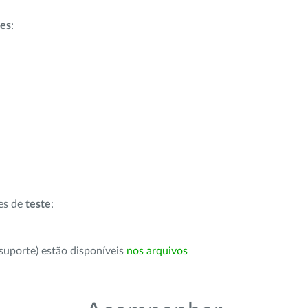
ões
:
ões de
teste
:
suporte) estão disponíveis
nos arquivos