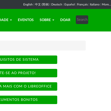
English
|
中文 (简体)
|
Deutsch
|
Español
|
Français
|
Italiano
|
More...
DADE
EVENTOS
SOBRE
DOAR
UISITOS DE SISTEMA
TE-SE AO PROJETO!
A MAIS COM O LIBREOFFICE
UMENTOS BONITOS