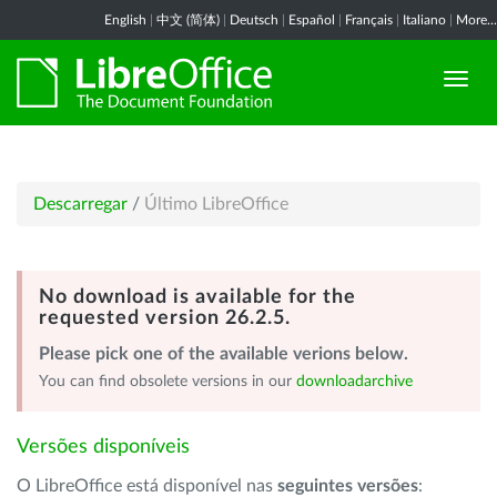
English
|
中文 (简体)
|
Deutsch
|
Español
|
Français
|
Italiano
|
More...
Descarregar
/
Último LibreOffice
No download is available for the
requested version 26.2.5.
Please pick one of the available verions below.
You can find obsolete versions in our
downloadarchive
Versões disponíveis
O LibreOffice está disponível nas
seguintes versões
: