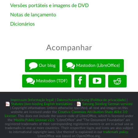
Versões portáteis e imagens de DVD
Notas de lançamento
Dicionários
Acompanhar
Our blog
Mastodon (LibreOffice)
Mastodon (TDF)
Impressum (Informação legal)
|
Datenschutzerklärung (Política de privacidade)
|
Statutes (non-binding English translation)
-
Satzung (binding German version)
| Copyright information: Unless otherwise specified, all text and images on this
website are licensed under the
Creative Commons Attribution-Share Alike 3.0
License
. This does not include the source code of LibreOffice, which is licensed under
the
Mozilla Public License v2.0
. “LibreOffice” and “The Document Foundation” are
registered trademarks of their corresponding registered owners or are in actual use as
trademarks in one or more countries. Their respective logos and icons are also subject
to international copyright laws. Use thereof is explained in our
trademark policy
.
LibreOffice was based on OpenOffice.org.