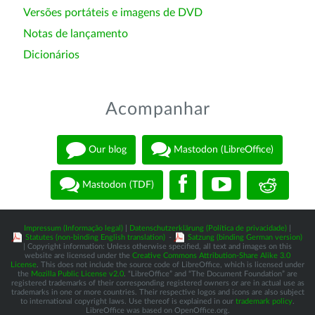
Versões portáteis e imagens de DVD
Notas de lançamento
Dicionários
Acompanhar
Our blog
Mastodon (LibreOffice)
Mastodon (TDF)
Impressum (Informação legal)
|
Datenschutzerklärung (Política de privacidade)
|
Statutes (non-binding English translation)
-
Satzung (binding German version)
| Copyright information: Unless otherwise specified, all text and images on this
website are licensed under the
Creative Commons Attribution-Share Alike 3.0
License
. This does not include the source code of LibreOffice, which is licensed under
the
Mozilla Public License v2.0
. “LibreOffice” and “The Document Foundation” are
registered trademarks of their corresponding registered owners or are in actual use as
trademarks in one or more countries. Their respective logos and icons are also subject
to international copyright laws. Use thereof is explained in our
trademark policy
.
LibreOffice was based on OpenOffice.org.