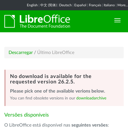
English
|
中文 (简体)
|
Deutsch
|
Español
|
Français
|
Italiano
|
More...
Descarregar
/
Último LibreOffice
No download is available for the
requested version 26.2.5.
Please pick one of the available verions below.
You can find obsolete versions in our
downloadarchive
Versões disponíveis
O LibreOffice está disponível nas
seguintes versões
: