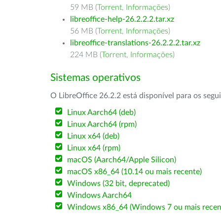
59 MB (
Torrent
,
Informações
)
libreoffice-help-26.2.2.2.tar.xz
56 MB (
Torrent
,
Informações
)
libreoffice-translations-26.2.2.2.tar.xz
224 MB (
Torrent
,
Informações
)
Sistemas operativos
O LibreOffice 26.2.2 está disponível para os segu
Linux Aarch64 (deb)
Linux Aarch64 (rpm)
Linux x64 (deb)
Linux x64 (rpm)
macOS (Aarch64/Apple Silicon)
macOS x86_64 (10.14 ou mais recente)
Windows (32 bit, deprecated)
Windows Aarch64
Windows x86_64 (Windows 7 ou mais recen