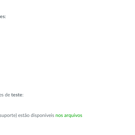
ões
:
ões de
teste
:
suporte) estão disponíveis
nos arquivos