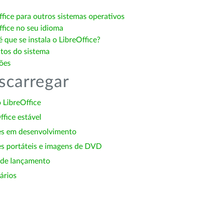
ffice para outros sistemas operativos
ffice no seu idioma
 que se instala o LibreOffice?
itos do sistema
ões
scarregar
 LibreOffice
ffice estável
es em desenvolvimento
s portáteis e imagens de DVD
 de lançamento
ários