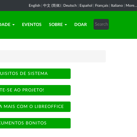
English
|
中文 (简体)
|
Deutsch
|
Español
|
Français
|
Italiano
|
More...
DADE
EVENTOS
SOBRE
DOAR
UISITOS DE SISTEMA
TE-SE AO PROJETO!
A MAIS COM O LIBREOFFICE
UMENTOS BONITOS