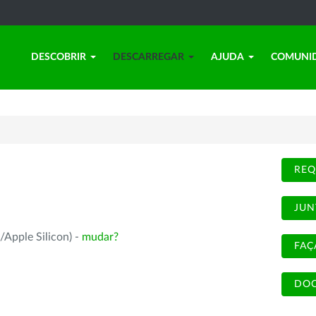
DESCOBRIR
DESCARREGAR
AJUDA
COMUNI
REQ
JUN
/Apple Silicon) -
mudar?
FAÇ
DOC