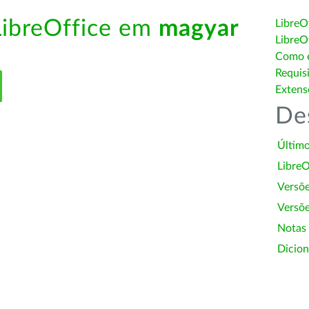
LibreOffice em
magyar
LibreO
LibreO
Como é
Requis
Extens
De
Último
LibreO
Versõ
Versõe
Notas
Dicion