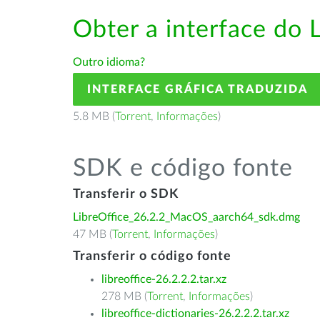
Obter a interface do 
Outro idioma?
INTERFACE GRÁFICA TRADUZIDA
5.8 MB (
Torrent
,
Informações
)
SDK e código fonte
Transferir o SDK
LibreOffice_26.2.2_MacOS_aarch64_sdk.dmg
47 MB (
Torrent
,
Informações
)
Transferir o código fonte
libreoffice-26.2.2.2.tar.xz
278 MB (
Torrent
,
Informações
)
libreoffice-dictionaries-26.2.2.2.tar.xz