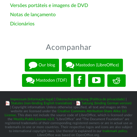
Versões portáteis e imagens de DVD
Notas de lançamento
Dicionários
Acompanhar
Our blog
Mastodon (LibreOffice)
Mastodon (TDF)
Impressum (Informação legal)
|
Datenschutzerklärung (Política de privacidade)
|
Statutes (non-binding English translation)
-
Satzung (binding German version)
| Copyright information: Unless otherwise specified, all text and images on this
website are licensed under the
Creative Commons Attribution-Share Alike 3.0
License
. This does not include the source code of LibreOffice, which is licensed under
the
Mozilla Public License v2.0
. “LibreOffice” and “The Document Foundation” are
registered trademarks of their corresponding registered owners or are in actual use as
trademarks in one or more countries. Their respective logos and icons are also subject
to international copyright laws. Use thereof is explained in our
trademark policy
.
LibreOffice was based on OpenOffice.org.