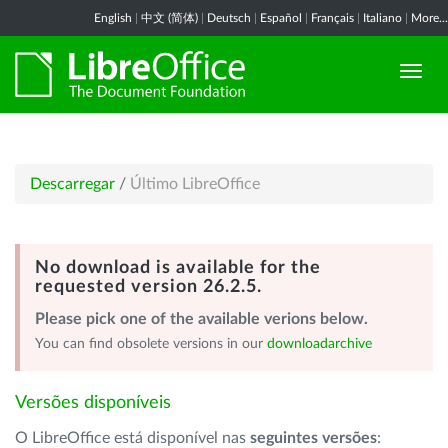
English
|
中文 (简体)
|
Deutsch
|
Español
|
Français
|
Italiano
|
More...
Descarregar
/
Último LibreOffice
No download is available for the
requested version 26.2.5.
Please pick one of the available verions below.
You can find obsolete versions in our
downloadarchive
Versões disponíveis
O LibreOffice está disponível nas
seguintes versões
: