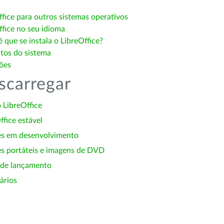
ffice para outros sistemas operativos
ffice no seu idioma
 que se instala o LibreOffice?
itos do sistema
ões
scarregar
 LibreOffice
ffice estável
es em desenvolvimento
s portáteis e imagens de DVD
 de lançamento
ários