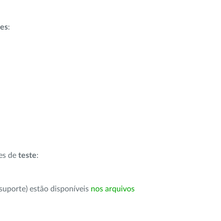
ões
:
ões de
teste
:
suporte) estão disponíveis
nos arquivos