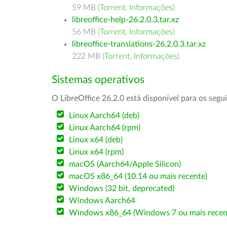
59 MB (
Torrent
,
Informações
)
libreoffice-help-26.2.0.3.tar.xz
56 MB (
Torrent
,
Informações
)
libreoffice-translations-26.2.0.3.tar.xz
222 MB (
Torrent
,
Informações
)
Sistemas operativos
O LibreOffice 26.2.0 está disponível para os segu
Linux Aarch64 (deb)
Linux Aarch64 (rpm)
Linux x64 (deb)
Linux x64 (rpm)
macOS (Aarch64/Apple Silicon)
macOS x86_64 (10.14 ou mais recente)
Windows (32 bit, deprecated)
Windows Aarch64
Windows x86_64 (Windows 7 ou mais recen