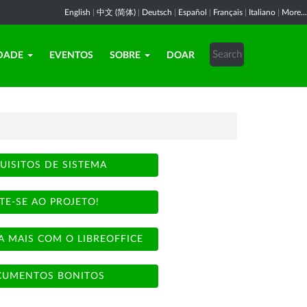
English
|
中文 (简体)
|
Deutsch
|
Español
|
Français
|
Italiano
|
More...
DADE
EVENTOS
SOBRE
DOAR
UISITOS DE SISTEMA
TE-SE AO PROJETO!
A MAIS COM O LIBREOFFICE
UMENTOS BONITOS