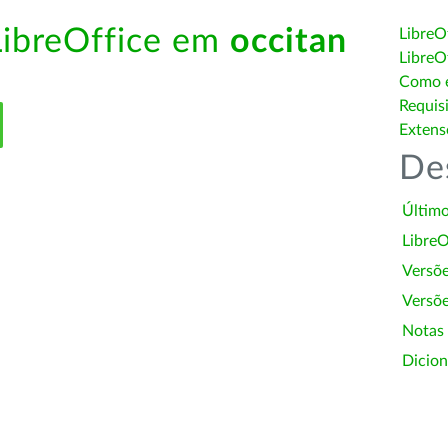
LibreOffice em
occitan
LibreO
LibreO
Como é
Requis
Extens
De
Último
LibreO
Versõ
Versõe
Notas
Dicion