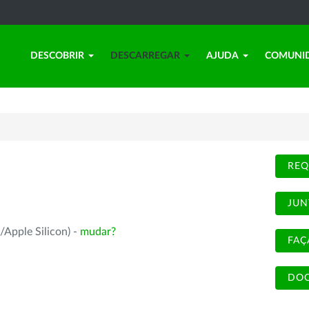
DESCOBRIR
DESCARREGAR
AJUDA
COMUNI
REQ
JUN
/Apple Silicon) -
mudar?
FAÇ
DOC