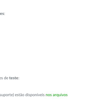
ões
:
ões de
teste
:
suporte) estão disponíveis
nos arquivos