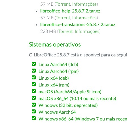
59 MB (
Torrent
,
Informações
)
libreoffice-help-25.8.7.2.tar.xz
57 MB (
Torrent
,
Informações
)
libreoffice-translations-25.8.7.2.tar.xz
223 MB (
Torrent
,
Informações
)
Sistemas operativos
O LibreOffice 25.8.7 está disponível para os segu
Linux Aarch64 (deb)
Linux Aarch64 (rpm)
Linux x64 (deb)
Linux x64 (rpm)
macOS (Aarch64/Apple Silicon)
macOS x86_64 (10.14 ou mais recente)
Windows (32 bit, deprecated)
Windows Aarch64
Windows x86_64 (Windows 7 ou mais recen