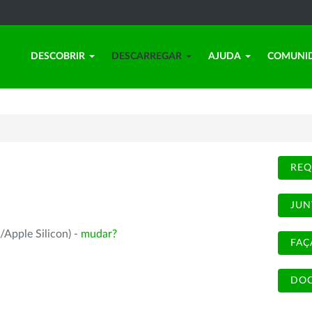
DESCOBRIR
DESCARREGAR
AJUDA
COMUNI
REQ
JUN
/Apple Silicon) -
mudar?
FAÇ
DOC