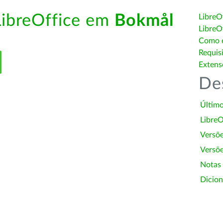
LibreOffice em
Bokmål
LibreO
LibreO
Como é
Requis
Extens
De
Último
LibreO
Versõ
Versõe
Notas
Dicion