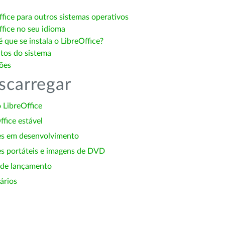
ffice para outros sistemas operativos
ffice no seu idioma
 que se instala o LibreOffice?
itos do sistema
ões
scarregar
 LibreOffice
ffice estável
es em desenvolvimento
s portáteis e imagens de DVD
 de lançamento
ários