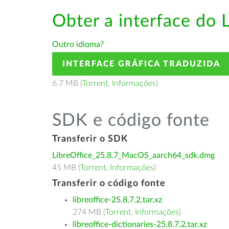
Obter a interface do 
Outro idioma?
INTERFACE GRÁFICA TRADUZIDA
6.7 MB (
Torrent
,
Informações
)
SDK e código fonte
Transferir o SDK
LibreOffice_25.8.7_MacOS_aarch64_sdk.dmg
45 MB (
Torrent
,
Informações
)
Transferir o código fonte
libreoffice-25.8.7.2.tar.xz
274 MB (
Torrent
,
Informações
)
libreoffice-dictionaries-25.8.7.2.tar.xz