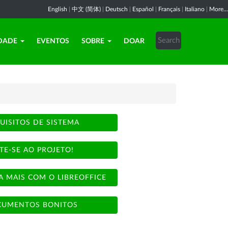
English
|
中文 (简体)
|
Deutsch
|
Español
|
Français
|
Italiano
|
More...
DADE
EVENTOS
SOBRE
DOAR
UISITOS DE SISTEMA
TE-SE AO PROJETO!
A MAIS COM O LIBREOFFICE
UMENTOS BONITOS