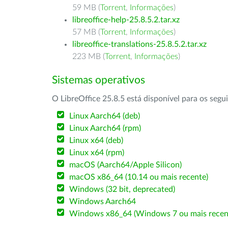
59 MB (
Torrent
,
Informações
)
libreoffice-help-25.8.5.2.tar.xz
57 MB (
Torrent
,
Informações
)
libreoffice-translations-25.8.5.2.tar.xz
223 MB (
Torrent
,
Informações
)
Sistemas operativos
O LibreOffice 25.8.5 está disponível para os segu
Linux Aarch64 (deb)
Linux Aarch64 (rpm)
Linux x64 (deb)
Linux x64 (rpm)
macOS (Aarch64/Apple Silicon)
macOS x86_64 (10.14 ou mais recente)
Windows (32 bit, deprecated)
Windows Aarch64
Windows x86_64 (Windows 7 ou mais recen