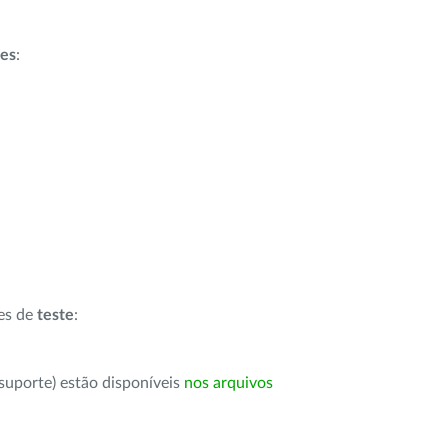
ões
:
ões de
teste
:
suporte) estão disponíveis
nos arquivos