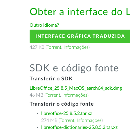
Obter a interface do 
Outro idioma?
INTERFACE GRÁFICA TRADUZIDA
427 KB (
Torrent
,
Informações
)
SDK e código fonte
Transferir o SDK
LibreOffice_25.8.5_MacOS_aarch64_sdk.dmg
46 MB (
Torrent
,
Informações
)
Transferir o código fonte
libreoffice-25.8.5.2.tar.xz
274 MB (
Torrent
,
Informações
)
libreoffice-dictionaries-25.8.5.2.tar.xz