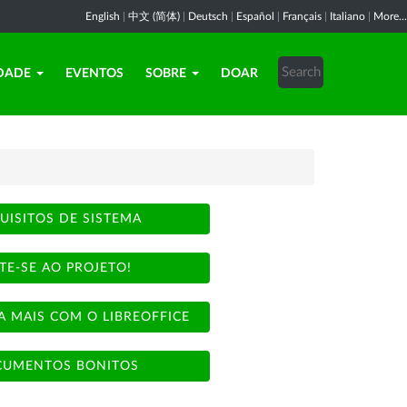
English
|
中文 (简体)
|
Deutsch
|
Español
|
Français
|
Italiano
|
More...
DADE
EVENTOS
SOBRE
DOAR
UISITOS DE SISTEMA
TE-SE AO PROJETO!
A MAIS COM O LIBREOFFICE
UMENTOS BONITOS