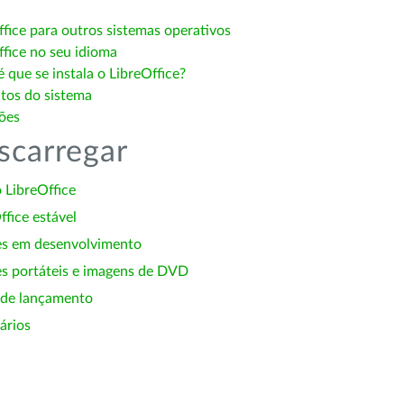
ffice para outros sistemas operativos
ffice no seu idioma
 que se instala o LibreOffice?
itos do sistema
ões
scarregar
 LibreOffice
ffice estável
es em desenvolvimento
s portáteis e imagens de DVD
 de lançamento
ários