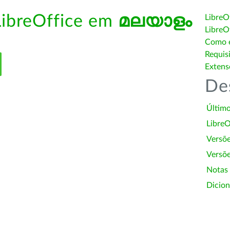
LibreOffice em
മലയാളം
LibreO
LibreO
Como é
Requis
Extens
De
Último
LibreO
Versõ
Versõe
Notas
Dicion