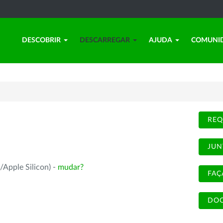
DESCOBRIR
DESCARREGAR
AJUDA
COMUNI
REQ
JUN
/Apple Silicon) -
mudar?
FAÇ
DOC