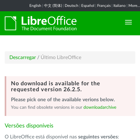
English
|
中文 (简体)
|
Deutsch
|
Español
|
Français
|
Italiano
|
More...
Descarregar
/
Último LibreOffice
No download is available for the
requested version 26.2.5.
Please pick one of the available verions below.
You can find obsolete versions in our
downloadarchive
Versões disponíveis
O LibreOffice está disponível nas
seguintes versões
: