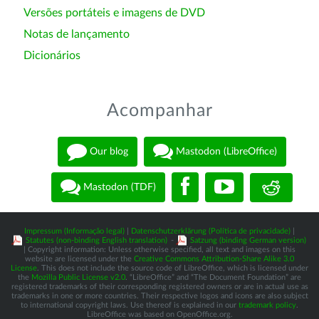
Versões portáteis e imagens de DVD
Notas de lançamento
Dicionários
Acompanhar
Our blog
Mastodon (LibreOffice)
Mastodon (TDF)
Impressum (Informação legal)
|
Datenschutzerklärung (Política de privacidade)
|
Statutes (non-binding English translation)
-
Satzung (binding German version)
| Copyright information: Unless otherwise specified, all text and images on this
website are licensed under the
Creative Commons Attribution-Share Alike 3.0
License
. This does not include the source code of LibreOffice, which is licensed under
the
Mozilla Public License v2.0
. “LibreOffice” and “The Document Foundation” are
registered trademarks of their corresponding registered owners or are in actual use as
trademarks in one or more countries. Their respective logos and icons are also subject
to international copyright laws. Use thereof is explained in our
trademark policy
.
LibreOffice was based on OpenOffice.org.