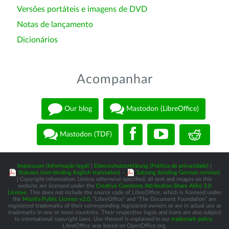
Versões portáteis e imagens de DVD
Notas de lançamento
Dicionários
Acompanhar
Our blog
Mastodon (LibreOffice)
Mastodon (TDF)
Impressum (Informação legal)
|
Datenschutzerklärung (Política de privacidade)
|
Statutes (non-binding English translation)
-
Satzung (binding German version)
| Copyright information: Unless otherwise specified, all text and images on this
website are licensed under the
Creative Commons Attribution-Share Alike 3.0
License
. This does not include the source code of LibreOffice, which is licensed under
the
Mozilla Public License v2.0
. “LibreOffice” and “The Document Foundation” are
registered trademarks of their corresponding registered owners or are in actual use as
trademarks in one or more countries. Their respective logos and icons are also subject
to international copyright laws. Use thereof is explained in our
trademark policy
.
LibreOffice was based on OpenOffice.org.