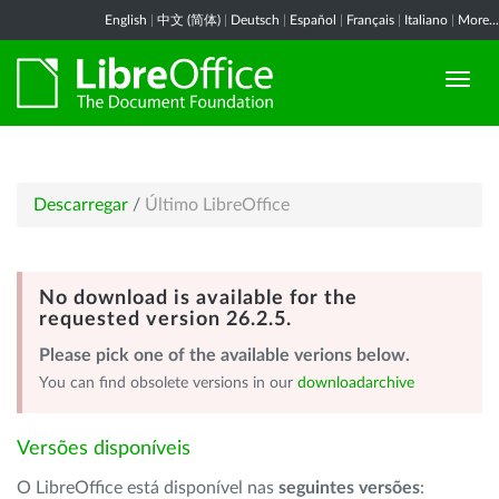
English
|
中文 (简体)
|
Deutsch
|
Español
|
Français
|
Italiano
|
More...
Descarregar
/
Último LibreOffice
No download is available for the
requested version 26.2.5.
Please pick one of the available verions below.
You can find obsolete versions in our
downloadarchive
Versões disponíveis
O LibreOffice está disponível nas
seguintes versões
: