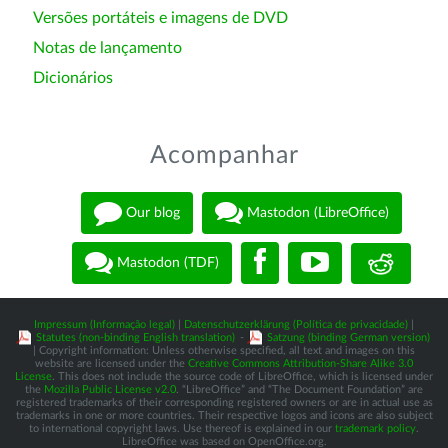
Versões portáteis e imagens de DVD
Notas de lançamento
Dicionários
Acompanhar
Our blog
Mastodon (LibreOffice)
Mastodon (TDF)
Impressum (Informação legal)
|
Datenschutzerklärung (Política de privacidade)
|
Statutes (non-binding English translation)
-
Satzung (binding German version)
| Copyright information: Unless otherwise specified, all text and images on this
website are licensed under the
Creative Commons Attribution-Share Alike 3.0
License
. This does not include the source code of LibreOffice, which is licensed under
the
Mozilla Public License v2.0
. “LibreOffice” and “The Document Foundation” are
registered trademarks of their corresponding registered owners or are in actual use as
trademarks in one or more countries. Their respective logos and icons are also subject
to international copyright laws. Use thereof is explained in our
trademark policy
.
LibreOffice was based on OpenOffice.org.