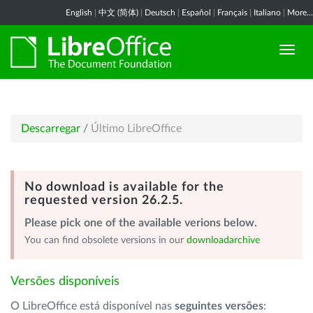
English
|
中文 (简体)
|
Deutsch
|
Español
|
Français
|
Italiano
|
More...
Descarregar
/
Último LibreOffice
No download is available for the
requested version 26.2.5.
Please pick one of the available verions below.
You can find obsolete versions in our
downloadarchive
Versões disponíveis
O LibreOffice está disponível nas
seguintes versões
: