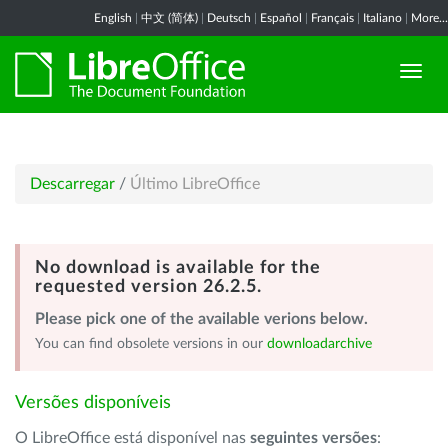
English
|
中文 (简体)
|
Deutsch
|
Español
|
Français
|
Italiano
|
More...
Descarregar
/
Último LibreOffice
No download is available for the
requested version 26.2.5.
Please pick one of the available verions below.
You can find obsolete versions in our
downloadarchive
Versões disponíveis
O LibreOffice está disponível nas
seguintes versões
: