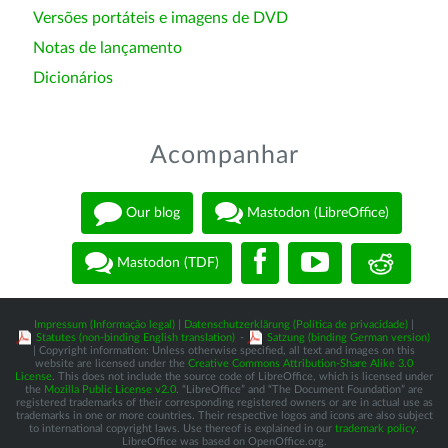
Versões portáteis e imagens de DVD
Notas de lançamento
Dicionários
Acompanhar
Our blog
Mastodon (LibreOffice)
Mastodon (TDF)
Impressum (Informação legal)
|
Datenschutzerklärung (Política de privacidade)
|
Statutes (non-binding English translation)
-
Satzung (binding German version)
| Copyright information: Unless otherwise specified, all text and images on this
website are licensed under the
Creative Commons Attribution-Share Alike 3.0
License
. This does not include the source code of LibreOffice, which is licensed under
the
Mozilla Public License v2.0
. “LibreOffice” and “The Document Foundation” are
registered trademarks of their corresponding registered owners or are in actual use as
trademarks in one or more countries. Their respective logos and icons are also subject
to international copyright laws. Use thereof is explained in our
trademark policy
.
LibreOffice was based on OpenOffice.org.