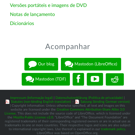
Versões portáteis e imagens de DVD
Notas de lançamento
Dicionários
Acompanhar
Our blog
Mastodon (LibreOffice)
Mastodon (TDF)
Impressum (Informação legal)
|
Datenschutzerklärung (Política de privacidade)
|
Statutes (non-binding English translation)
-
Satzung (binding German version)
| Copyright information: Unless otherwise specified, all text and images on this
website are licensed under the
Creative Commons Attribution-Share Alike 3.0
License
. This does not include the source code of LibreOffice, which is licensed under
the
Mozilla Public License v2.0
. “LibreOffice” and “The Document Foundation” are
registered trademarks of their corresponding registered owners or are in actual use as
trademarks in one or more countries. Their respective logos and icons are also subject
to international copyright laws. Use thereof is explained in our
trademark policy
.
LibreOffice was based on OpenOffice.org.