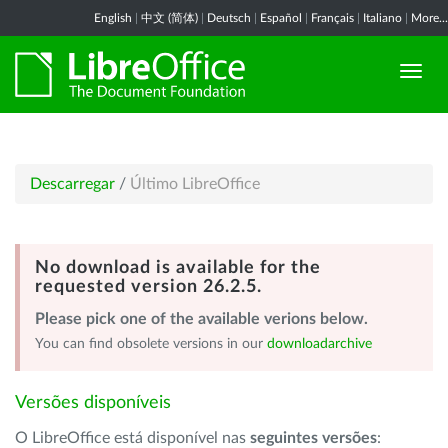
English
|
中文 (简体)
|
Deutsch
|
Español
|
Français
|
Italiano
|
More...
Descarregar
/
Último LibreOffice
No download is available for the
requested version 26.2.5.
Please pick one of the available verions below.
You can find obsolete versions in our
downloadarchive
Versões disponíveis
O LibreOffice está disponível nas
seguintes versões
: