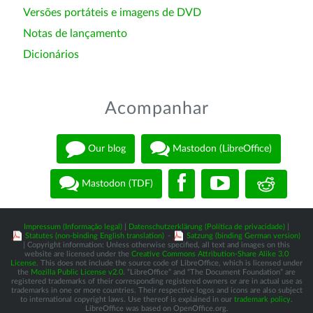
Versões portáteis e imagens de DVD
Notas de lançamento
Dicionários
Acompanhar
Our blog
Mastodon (LibreOffice)
Mastodon (TDF)
Impressum (Informação legal)
|
Datenschutzerklärung (Política de privacidade)
|
Statutes (non-binding English translation)
-
Satzung (binding German version)
| Copyright information: Unless otherwise specified, all text and images on this
website are licensed under the
Creative Commons Attribution-Share Alike 3.0
License
. This does not include the source code of LibreOffice, which is licensed under
the
Mozilla Public License v2.0
. “LibreOffice” and “The Document Foundation” are
registered trademarks of their corresponding registered owners or are in actual use as
trademarks in one or more countries. Their respective logos and icons are also subject
to international copyright laws. Use thereof is explained in our
trademark policy
.
LibreOffice was based on OpenOffice.org.