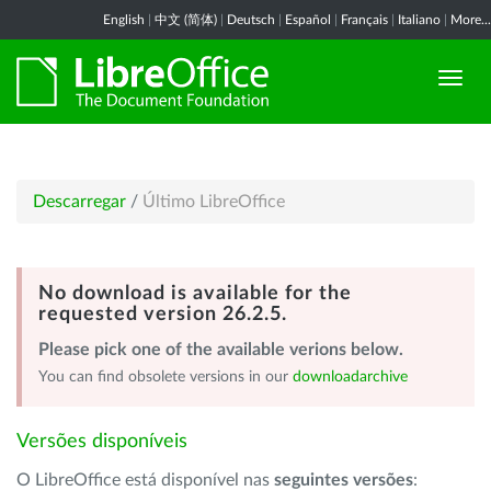
English
|
中文 (简体)
|
Deutsch
|
Español
|
Français
|
Italiano
|
More...
Descarregar
/
Último LibreOffice
No download is available for the
requested version 26.2.5.
Please pick one of the available verions below.
You can find obsolete versions in our
downloadarchive
Versões disponíveis
O LibreOffice está disponível nas
seguintes versões
: