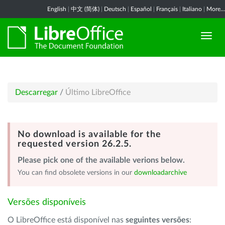
English
|
中文 (简体)
|
Deutsch
|
Español
|
Français
|
Italiano
|
More...
Descarregar
/
Último LibreOffice
No download is available for the
requested version 26.2.5.
Please pick one of the available verions below.
You can find obsolete versions in our
downloadarchive
Versões disponíveis
O LibreOffice está disponível nas
seguintes versões
: