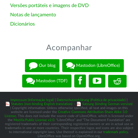
Versões portáteis e imagens de DVD
Notas de lançamento
Dicionários
Acompanhar
Our blog
Mastodon (LibreOffice)
Mastodon (TDF)
Impressum (Informação legal)
|
Datenschutzerklärung (Política de privacidade)
|
Statutes (non-binding English translation)
-
Satzung (binding German version)
| Copyright information: Unless otherwise specified, all text and images on this
website are licensed under the
Creative Commons Attribution-Share Alike 3.0
License
. This does not include the source code of LibreOffice, which is licensed under
the
Mozilla Public License v2.0
. “LibreOffice” and “The Document Foundation” are
registered trademarks of their corresponding registered owners or are in actual use as
trademarks in one or more countries. Their respective logos and icons are also subject
to international copyright laws. Use thereof is explained in our
trademark policy
.
LibreOffice was based on OpenOffice.org.