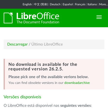
English
|
中文 (简体)
|
Deutsch
|
Español
|
Français
|
Italiano
|
More...
Descarregar
/
Último LibreOffice
No download is available for the
requested version 26.2.5.
Please pick one of the available verions below.
You can find obsolete versions in our
downloadarchive
Versões disponíveis
O LibreOffice está disponível nas
seguintes versões
: