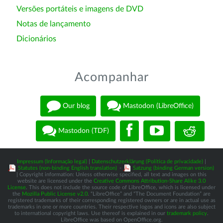
Versões portáteis e imagens de DVD
Notas de lançamento
Dicionários
Acompanhar
Our blog
Mastodon (LibreOffice)
Mastodon (TDF)
Impressum (Informação legal)
|
Datenschutzerklärung (Política de privacidade)
|
Statutes (non-binding English translation)
-
Satzung (binding German version)
| Copyright information: Unless otherwise specified, all text and images on this
website are licensed under the
Creative Commons Attribution-Share Alike 3.0
License
. This does not include the source code of LibreOffice, which is licensed under
the
Mozilla Public License v2.0
. “LibreOffice” and “The Document Foundation” are
registered trademarks of their corresponding registered owners or are in actual use as
trademarks in one or more countries. Their respective logos and icons are also subject
to international copyright laws. Use thereof is explained in our
trademark policy
.
LibreOffice was based on OpenOffice.org.