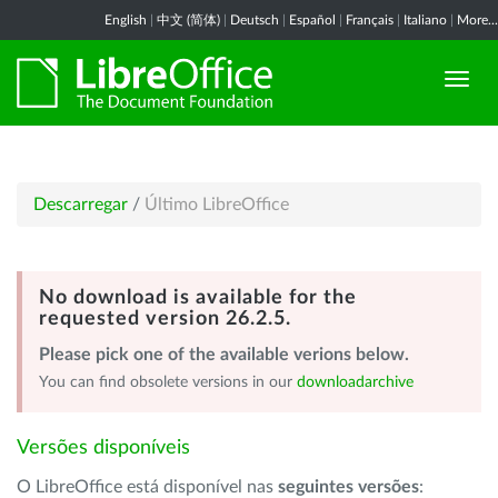
English
|
中文 (简体)
|
Deutsch
|
Español
|
Français
|
Italiano
|
More...
Descarregar
/
Último LibreOffice
No download is available for the
requested version 26.2.5.
Please pick one of the available verions below.
You can find obsolete versions in our
downloadarchive
Versões disponíveis
O LibreOffice está disponível nas
seguintes versões
: