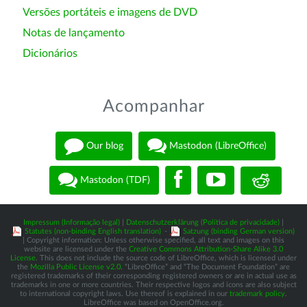
Versões portáteis e imagens de DVD
Notas de lançamento
Dicionários
Acompanhar
Our blog
Mastodon (LibreOffice)
Mastodon (TDF)
Impressum (Informação legal)
|
Datenschutzerklärung (Política de privacidade)
|
Statutes (non-binding English translation)
-
Satzung (binding German version)
| Copyright information: Unless otherwise specified, all text and images on this
website are licensed under the
Creative Commons Attribution-Share Alike 3.0
License
. This does not include the source code of LibreOffice, which is licensed under
the
Mozilla Public License v2.0
. “LibreOffice” and “The Document Foundation” are
registered trademarks of their corresponding registered owners or are in actual use as
trademarks in one or more countries. Their respective logos and icons are also subject
to international copyright laws. Use thereof is explained in our
trademark policy
.
LibreOffice was based on OpenOffice.org.